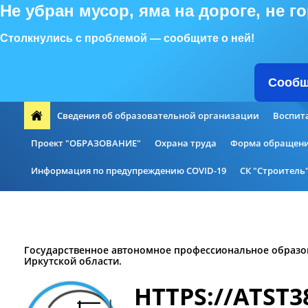
Не убран мусор, яма на дороге, не 
Столкнулись с проблемой — сообщите о ней!
Сообщ
Сведения об образовательной организации
Воспит
Проект "ОБРАЗОВАНИЕ"
Охрана труда
Форма обращени
Информация по предупреждению COVID-19
СК "Строитель
Дополнительное образование
Национальные проекты Ро
Государственное автономное профессиональное образо
Иркутской области.
HTTPS://ATST