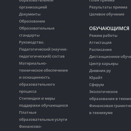
образовательной
План приема
организацией
Результаты приема
Документы
Целевое обучение
Образование
ОБУЧАЮЩИМСЯ
Образовательные
стандарты
Режим работы
Руководство.
Аттестация
Педагогический (научно-
Расписание
педагогический) состав
Дистанционное обуч
Материально-
Центр карьеры
техническое обеспечение
Дневник ру
и оснащенность
Юрайт
образовательного
Сферум
процесса
Экологическое
Стипендии и меры
образование в техни
поддержки обучающихся
Финансовая грамотн
Платные
в техникуме
образовательные услуги
Финансово-