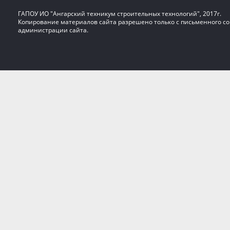
ГАПОУ ИО "Ангарский техникум строительных технологий", 2017г.
Копирование материалов сайта разрешено только с письменного со
администрации сайта.