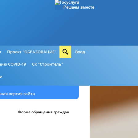
Решаем вместе
я
Проект "ОБРАЗОВАНИЕ"
Вход
ию COVID-19
СК "Строитель"
ии
ная версия сайта
Форма обращения граждан