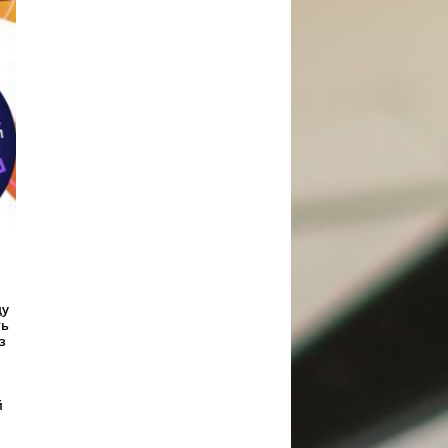
ду
ть
з
й