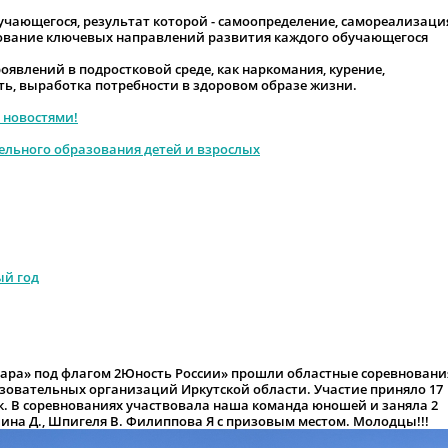
бучающегося, результат которой - самоопределение, самореализаци
ование ключевых направлений развития каждого обучающегося
оявлений в подростковой среде, как наркомания, курение,
ть, выработка потребности в здоровом образе жизни.
 новостями!
ельного образования детей и взрослых
ый год
нгара» под флагом 2Юность России» прошли областные соревновани
зовательных организаций Иркутской области. Участие приняло 17
к. В соревнованиях участвовала наша команда юношей и заняла 2
ина Д., Шпигеля В. Филиппова Я с призовым местом. Молодцы!!!