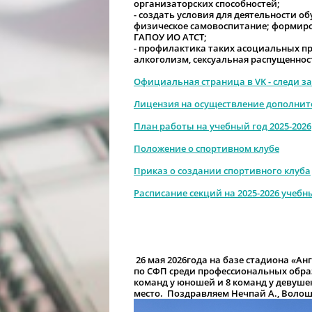
организаторских способностей;
- создать условия для деятельности о
физическое самовоспитание; формир
ГАПОУ ИО АТСТ;
- профилактика таких асоциальных пр
алкоголизм, сексуальная распущеннос
Официальная страница в VK - следи за
Лицензия на осуществление дополнит
План работы на учебный год 2025-2026
Положение о спортивном клубе
Приказ о создании спортивного клуба
Расписание секций на 2025-2026 учебн
26 мая 2026года на базе стадиона «А
по СФП среди профессиональных обра
команд у юношей и 8 команд у девуше
место. Поздравляем Нечпай А., Волош