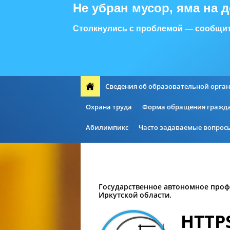
Не убран мусор, яма на 
Столкнулись с проблемой — сообщит
Сведения об образовательной орга
Охрана труда
Форма обращения гражд
Абилимпикс
Часто задаваемые вопрос
Государственное автономное проф
Иркутской области.
HTTP