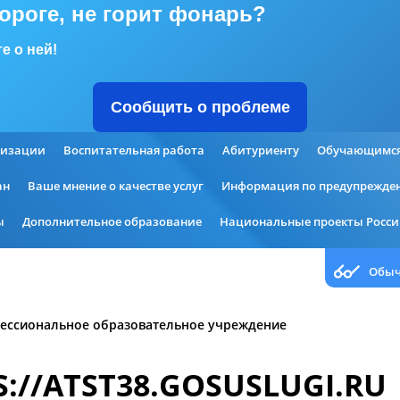
дороге, не горит фонарь?
е о ней!
Сообщить о проблеме
низации
Воспитательная работа
Абитуриенту
Обучающимс
ан
Ваше мнение о качестве услуг
Информация по предупрежден
ы
Дополнительное образование
Национальные проекты Росс
Обыч
ессиональное образовательное учреждение
S://ATST38.GOSUSLUGI.RU