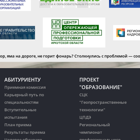
ор, яма на дороге, не горит фонарь?
Столкнулись с проблемой — со
АБИТУРИЕНТУ
ПРОЕКТ
"ОБРАЗОВАНИЕ"
Приемная комиссия
Карьерный путь по
СЦК
специальностям
"Геопространственные
Вступительные
технологии"
испытания
ЦПДЭ
План приема
Региональный
Результаты приема
чемпионат
Целевое обучение
профессионального