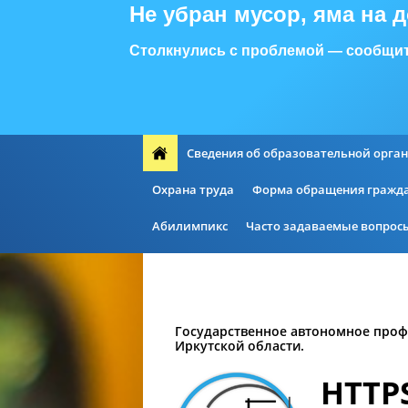
Не убран мусор, яма на 
Столкнулись с проблемой — сообщит
Сведения об образовательной орга
Охрана труда
Форма обращения гражд
Абилимпикс
Часто задаваемые вопрос
Государственное автономное проф
Иркутской области.
HTTP