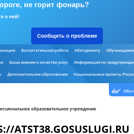
дороге, не горит фонарь?
е о ней!
Сообщить о проблеме
низации
Воспитательная работа
Абитуриенту
Обучающимс
ан
Ваше мнение о качестве услуг
Информация по предупрежден
ы
Дополнительное образование
Национальные проекты Росс
Обыч
ессиональное образовательное учреждение
S://ATST38.GOSUSLUGI.RU