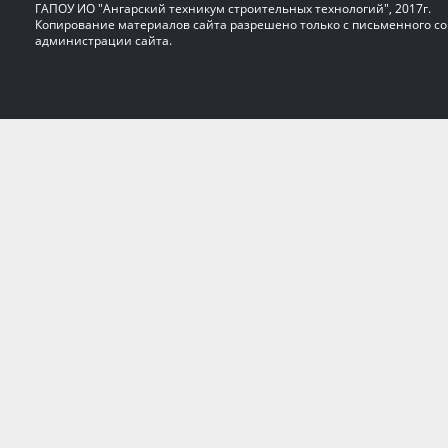
ГАПОУ ИО "Ангарский техникум строительных технологий", 2017г.
Копирование материалов сайта разрешено только с письменного со
администрации сайта.