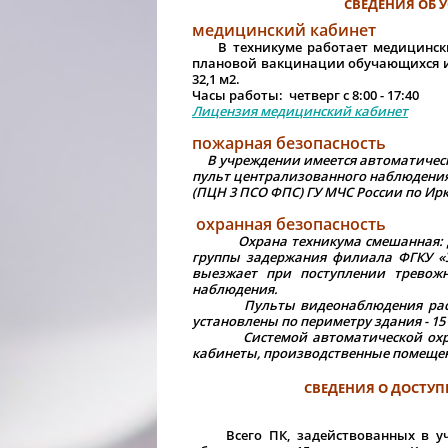
СВЕДЕНИЯ ОБ 
медицинский кабинет
В техникуме работает медицинский
плановой вакцинации обучающихся и
32,1 м2.
Часы работы: четверг с 8:00 - 17:40
Лицензия медицинский кабинет
пожарная безопасность
В учреждении имеется автоматическа
пульт централизованного наблюдения
(ПЦН 3 ПСО ФПС) ГУ МЧС России по Ирку
охранная безопасность
Охрана техникума смешанная: 
группы задержания филиала ФГКУ «У
выезжает при поступлении тревожн
наблюдения.
Пульты видеонаблюдения располо
установлены по периметру здания - 15 
Системой автоматической охранн
кабинеты, производственные помеще
СВЕДЕНИЯ О ДОСТУ
Всего ПК, задействованных в учеб