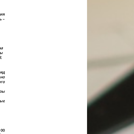
ния
ь –
на
бы
3.
ряд
ьно
ого
ры
ые
100