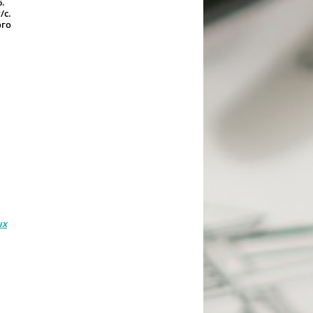
.
/с.
ого
ых