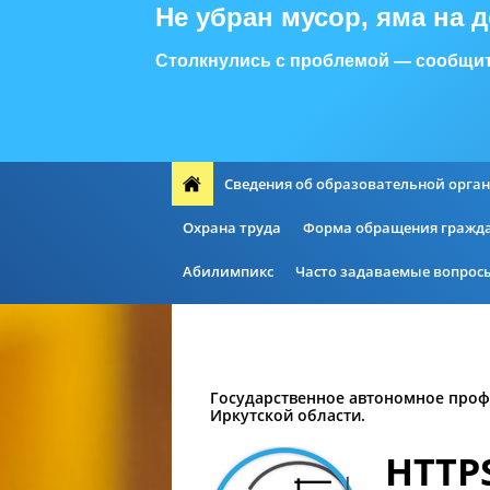
Не убран мусор, яма на 
Столкнулись с проблемой — сообщит
Сведения об образовательной орга
Охрана труда
Форма обращения гражд
Абилимпикс
Часто задаваемые вопрос
Государственное автономное проф
Иркутской области.
HTTP