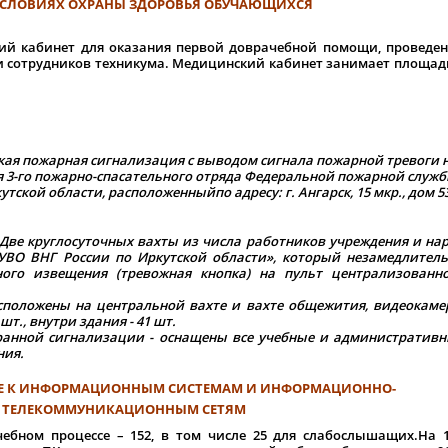
УСЛОВИЯХ ОХРАНЫ ЗДОРОВЬЯ ОБУЧАЮЩИХСЯ
 кабинет для оказания первой доврачебной помощи, проведе
 сотрудников техникума. Медицинский кабинет занимает площад
я пожарная сигнализация с выводом сигнала пожарной тревоги 
 3-го пожарно-спасательного отряда Федеральной пожарной служ
тской области, расположенныйпо адресу: г. Ангарск, 15 мкр., дом 5
Две круглосуточных вахты из числа работников учреждения и на
ВО ВНГ России по Иркутской области», который незамедлител
ого извещения (тревожная кнопка) на пульт
централизованн
жены на центральной вахте и вахте общежития, видеокаме
шт., внутри здания - 41 шт.
ой сигнализации - оснащены все учебные и административн
ния.
ПЕ К ИНФОРМАЦИОННЫМ СИСТЕМАМ И ИНФОРМАЦИОННО-
ТЕЛЕКОММУНИКАЦИОННЫМ СЕТЯМ
ном процессе – 152, в том числе 25 для слабослышащих.На 