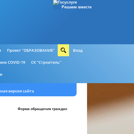
Решаем вместе
я
Проект "ОБРАЗОВАНИЕ"
Вход
ию COVID-19
СК "Строитель"
ии
ная версия сайта
Форма обращения граждан