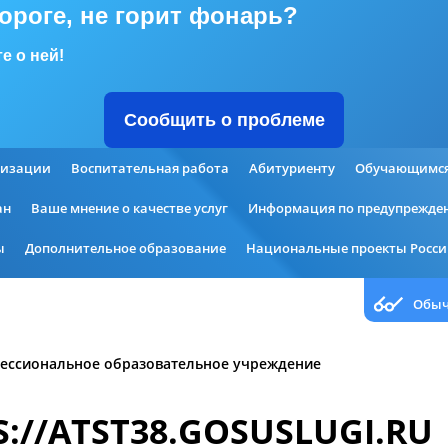
дороге, не горит фонарь?
е о ней!
Сообщить о проблеме
низации
Воспитательная работа
Абитуриенту
Обучающимс
ан
Ваше мнение о качестве услуг
Информация по предупрежден
ы
Дополнительное образование
Национальные проекты Росс
Обыч
ессиональное образовательное учреждение
S://ATST38.GOSUSLUGI.RU