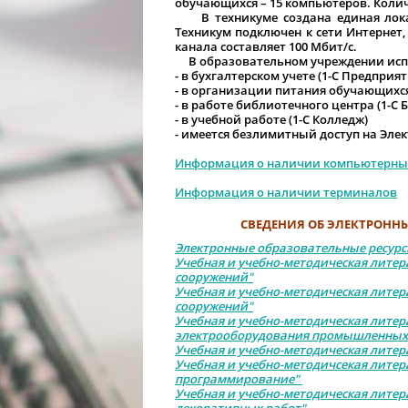
обучающихся – 15 компьютеров. Колич
В техникуме создана единая локаль
Техникум подключен к сети Интернет,
канала составляет 100 Мбит/с.
В образовательном учреждении исп
- в бухгалтерском учете (1-С Предприят
- в организации питания обучающихся
- в работе библиотечного центра (1-С 
- в учебной работе (1-С Колледж)
- имеется безлимитный доступ на Эл
Информация о наличии компьютерных
Информация о наличии терминалов
С
ВЕДЕНИЯ ОБ ЭЛЕКТРОНН
Электронные образовательные ресур
Учебная и учебно-методическая литер
сооружений"
Учебная и учебно-методическая литер
сооружений"
Учебная и учебно-методическая литер
электрооборудования промышленных 
Учебная и учебно-методическая литер
Учебная и учебно-методичсекая лите
программирование"
Учебная и учебно-методическая литер