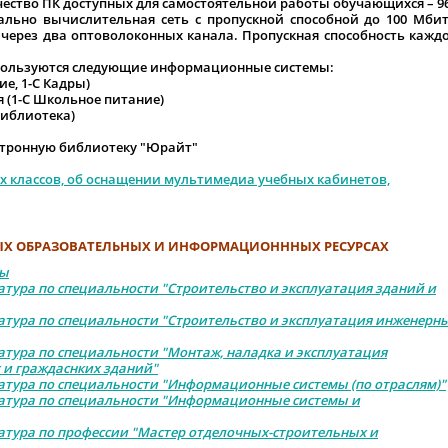
ество ПК доступных для самостоятельной работы обучающихся – 96
но вычислительная сеть с пропускной способной до 100 Мбит
 через два оптоволоконных канала. Пропускная способность кажд
ользуются следующие информационные системы:
ие, 1-С Кадры)
 (1-С Школьное питание)
Библиотека)
ектронную библиотеку "Юрайт"
 классов,
об оснащении мультимедиа учебных кабинетов,
ЫХ ОБРАЗОВАТЕЛЬНЫХ И ИНФОРМАЦИОНННЫХ РЕСУРСАХ
сы
атура по специальности "Строительство и эксплуатация зданий и
атура по специальности "Строительство и эксплуатация инженерн
атура по специальности "Монтаж, наладка и эксплуатация
и граждаснких зданий"
атура по специальности "Информационные системы (по отраслям)"
ратура по специальности "Информационные системы и
атура по профессии "Мастер отделочных-строительных и