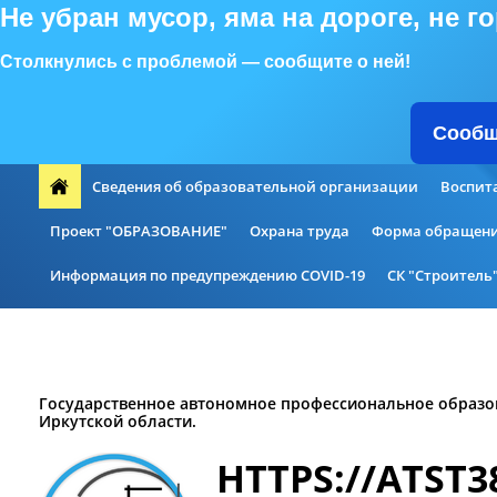
Не убран мусор, яма на дороге, не 
Столкнулись с проблемой — сообщите о ней!
Сообщ
Сведения об образовательной организации
Воспит
Проект "ОБРАЗОВАНИЕ"
Охрана труда
Форма обращени
Информация по предупреждению COVID-19
СК "Строитель
Дополнительное образование
Национальные проекты Ро
Государственное автономное профессиональное образо
Иркутской области.
HTTPS://ATST