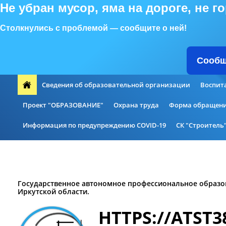
Не убран мусор, яма на дороге, не 
Столкнулись с проблемой — сообщите о ней!
Сообщ
Сведения об образовательной организации
Воспит
Проект "ОБРАЗОВАНИЕ"
Охрана труда
Форма обращени
Информация по предупреждению COVID-19
СК "Строитель
Дополнительное образование
Национальные проекты Ро
Государственное автономное профессиональное образо
Иркутской области.
HTTPS://ATST