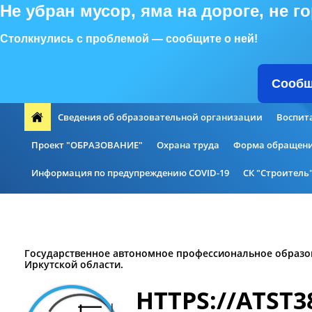
Не убран мусор, яма на дороге, не 
Столкнулись с проблемой — сообщите о ней!
Сообщ
Сведения об образовательной организации
Воспит
Проект "ОБРАЗОВАНИЕ"
Охрана труда
Форма обращени
Информация по предупреждению COVID-19
СК "Строитель
Дополнительное образование
Национальные проекты Ро
Государственное автономное профессиональное образо
Иркутской области.
HTTPS://ATST